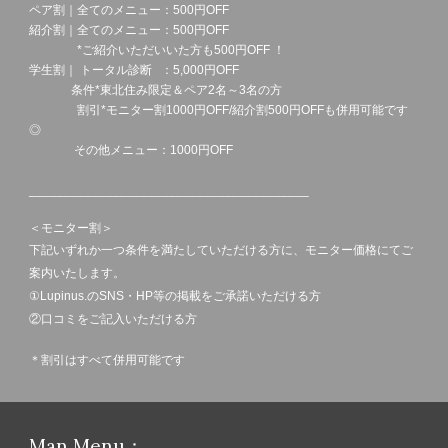
ペア割｜全てのメニュー：
500
円OFF
紹介割｜
全てのメニュー：
500
円OFF
*ご紹介いただいいた方
も500
円OFF
！
学生割｜ トータル診断 ：
5
,000円OFF
条件*
東北住み限定＆ペア2名～3名の方
割引
*モニター割1000円OFF/紹介割500円
OFFも併用可能です
◎
その他メニュー：
1
000円OFF
________________________________________
＜モニター
割
＞
下記いずれか一つ条件を満たしていただける方に、モニター価格にてご
案内いたします。
①
Lupinus.の
SNS・HP等
の掲載をご承諾いただける方
②
口コミをご記入いただける方
＊割引はすべて併用可能です
Man
Menu：