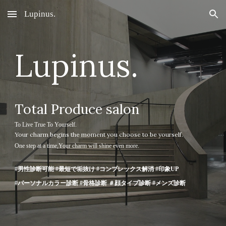
Lupinus.
Skip to main content
Skip to navigation
Lupinus.
Total Produce salon
To Live True To Yourself.
Your charm
begins the moment you
choose
to be yourself.
One step at a time,Your charm will shine even more.
#男性診断可能 #最短で垢抜け #コンプレックス解消
#
印象UP
#パーソナルカラー診断 #骨格診断 ＃顔タイプ診断 #メンズ診断